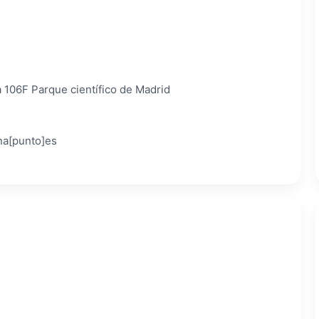
na 106F Parque científico de Madrid
na[punto]es