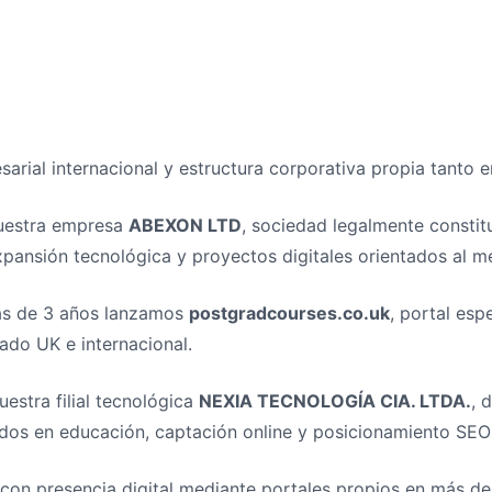
rial internacional y estructura corporativa propia tanto
nuestra empresa
ABEXON LTD
, sociedad legalmente consti
nsión tecnológica y proyectos digitales orientados al mer
ás de 3 años lanzamos
postgradcourses.co.uk
, portal esp
ado UK e internacional.
estra filial tecnológica
NEXIA TECNOLOGÍA CIA. LTDA.
, 
ados en educación, captación online y posicionamiento SEO 
on presencia digital mediante portales propios en más de 